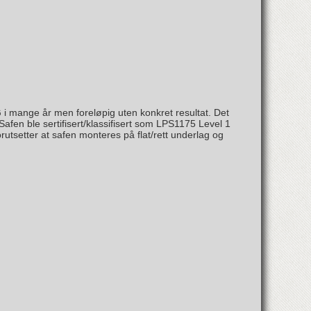
G i mange år men foreløpig uten konkret resultat. Det
Safen ble sertifisert/klassifisert som LPS1175 Level 1
rutsetter at safen monteres på flat/rett underlag og