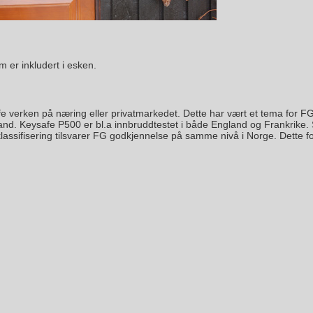
 er inkludert i esken.
afe verken på næring eller privatmarkedet. Dette har vært et tema for F
U land. Keysafe P500 er bl.a innbruddtestet i både England og Frankrike. 
lassifisering tilsvarer FG godkjennelse på samme nivå i Norge. Dette fo