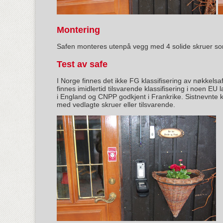
Montering
Safen monteres utenpå vegg med 4 solide skruer som
Test av safe
I Norge finnes det ikke FG klassifisering av nøkkels
finnes imidlertid tilsvarende klassifisering i noen E
i England og CNPP godkjent i Frankrike. Sistnevnte k
med vedlagte skruer eller tilsvarende.